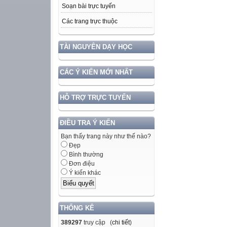
Soạn bài trực tuyến
Các trang trực thuộc
TÀI NGUYÊN DẠY HỌC
CÁC Ý KIẾN MỚI NHẤT
HỖ TRỢ TRỰC TUYẾN
ĐIỀU TRA Ý KIẾN
Bạn thấy trang này như thế nào?
Đẹp
Bình thường
Đơn điệu
Ý kiến khác
THỐNG KÊ
389297
truy cập (
chi tiết
)