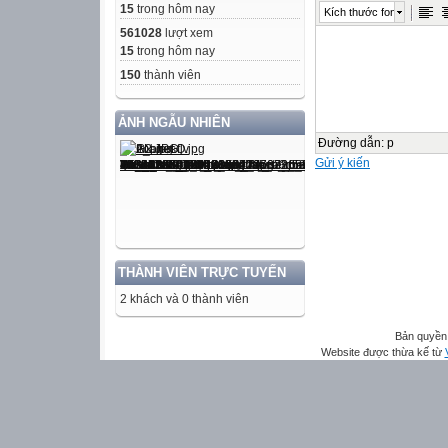
15
trong hôm nay
Kích thước font
561028
lượt xem
15
trong hôm nay
150
thành viên
ẢNH NGẪU NHIÊN
Đường dẫn
:
p
Gửi ý kiến
THÀNH VIÊN TRỰC TUYẾN
2 khách và 0 thành viên
Bản quyền 
Website được thừa kế từ