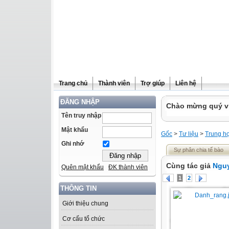
Trang chủ
Thành viên
Trợ giúp
Liên hệ
ĐĂNG NHẬP
Chào mừng quý vị 
Tên truy nhập
Mật khẩu
Gốc
>
Tư liệu
>
Trung h
Ghi nhớ
Sự phân chia tế bào
Cùng tác giả
Nguy
Quên mật khẩu
ĐK thành viên
1
2
THÔNG TIN
Giới thiệu chung
Cơ cấu tổ chức