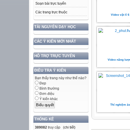
Soạn bài trực tuyến
Các trang trực thuộc
Video vật lí 6
TÀI NGUYÊN DẠY HỌC
CÁC Ý KIẾN MỚI NHẤT
HỖ TRỢ TRỰC TUYẾN
Video năng lượ
ĐIỀU TRA Ý KIẾN
Bạn thấy trang này như thế nào?
Đẹp
Bình thường
Đơn điệu
Ý kiến khác
Thí nghiệm ả
THỐNG KÊ
389082
truy cập (
chi tiết
)