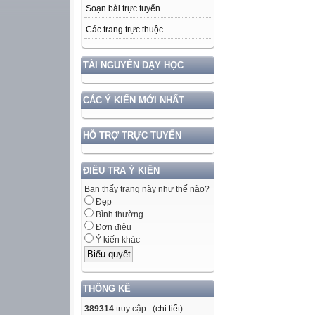
Soạn bài trực tuyến
Các trang trực thuộc
TÀI NGUYÊN DẠY HỌC
CÁC Ý KIẾN MỚI NHẤT
HỖ TRỢ TRỰC TUYẾN
ĐIỀU TRA Ý KIẾN
Bạn thấy trang này như thế nào?
Đẹp
Bình thường
Đơn điệu
Ý kiến khác
THỐNG KÊ
389314
truy cập (
chi tiết
)