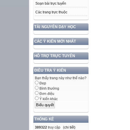
Soạn bài trực tuyến
Các trang trực thuộc
TÀI NGUYÊN DẠY HỌC
CÁC Ý KIẾN MỚI NHẤT
HỖ TRỢ TRỰC TUYẾN
ĐIỀU TRA Ý KIẾN
Bạn thấy trang này như thế nào?
Đẹp
Bình thường
Đơn điệu
Ý kiến khác
THỐNG KÊ
389322
truy cập (
chi tiết
)